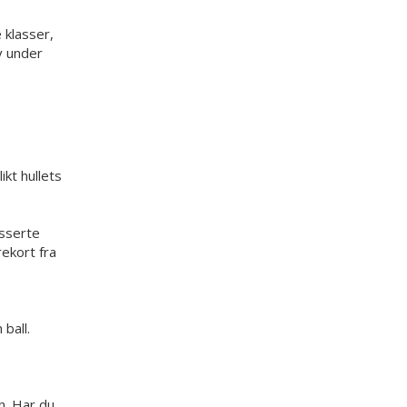
 klasser,
v under
ikt hullets
asserte
rekort fra
ball.
n. Har du