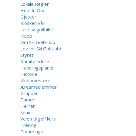
Lokale Regler
Hole In One
Gjester
Kiosken vår
Leie av golfbiler
Klubb
Om Ski Golfklubb
Lov for Ski Golfklubb
Styret
Komiteledere
Handlingsplaner
Historie
Klubbmestere
Æresmedlemmer
Grupper
Damer
Herrer
Senior
Veien til golf kurs
Trening
Turneringer