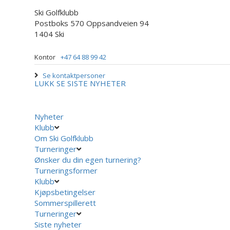
Ski Golfklubb
Postboks 570 Oppsandveien 94
1404 Ski
Kontor
+47 64 88 99 42
Se kontaktpersoner
LUKK
SE SISTE NYHETER
Nyheter
Klubb
Om Ski Golfklubb
Turneringer
Ønsker du din egen turnering?
Turneringsformer
Klubb
Kjøpsbetingelser
Sommerspillerett
Turneringer
Siste nyheter