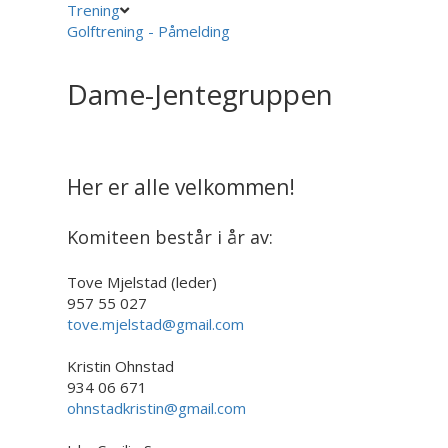
Trening
Golftrening - Påmelding
Dame-Jentegruppen
Her er alle velkommen!
Komiteen består i år av:
Tove Mjelstad (leder)
957 55 027
tove.mjelstad@gmail.com
Kristin Ohnstad
934 06 671
ohnstadkristin@gmail.com