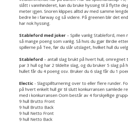
slått i vannhinderet, kan du bruke hyssing til å flytte 
meter igjen. Snoren klippes alltid av med samme lengde s
bedre lie i fairway og så videre. På greenen blir det enda 
har nok hyssing.
Stableford med joker
– Spille vanlig Stableford, men 
så mange poeng som vanlig. Så hvis du gjør Birdie etter
spillerne på Tee, før du slår utslaget, hvilket hull du ve
Stableford
– antall slag brukt på hvert hull, omregnet 
par 3 hull og har 2 tildelte slag, og du bruker 5 slag på 
hullet får du 4 poeng osv. Bruker du 6 slag får du 1 poen
Electic
- Slagspillturnering over to eller flere runder. 
på hvert enkelt hull gir til slutt konkurransen samlede 
med i konkurransen Oom består av 4 forskjellige grupp
9 hull Brutto Front
9 hull Brutto Back
9 hull Netto Front
9 hull Netto Back