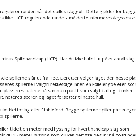
lerer runden når det spilles slaggolf. Dette gjelder for begge
es ikke HCP regulerende runde – må dette informeres/krysses a
minus Spillehandicap (HCP). Har du ikke hullet ut på et antall slag l
. Alle spillerne slår ut fra Tee. Deretter velger laget den beste pl
seres spillerne i valgfri rekkefølge innen en køllelengde eller sco
en plasseres ballene på sammen punkt som valgt ball og i bunker
ut, noteres scoren og laget forsetter til neste hull.
ke Nettoslag eller Stableford. Begge spillerne spiller på sin egen 
o spillerne.
spiller tildelt en meter med hyssing for hvert handicap slag som
får du 15 meter hyssing som du kan benytte deg av på golfrunde