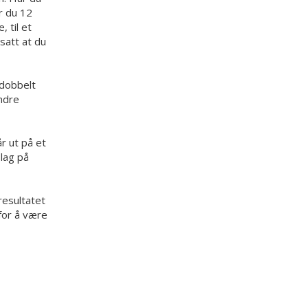
r du 12
 til et
tsatt at du
 dobbelt
andre
år ut på et
slag på
resultatet
 for å være