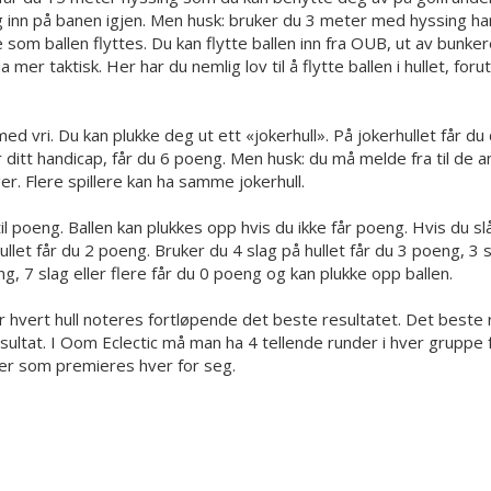
deg inn på banen igjen. Men husk: bruker du 3 meter med hyssing ha
om ballen flyttes. Du kan flytte ballen inn fra OUB, ut av bunkere,
mer taktisk. Her har du nemlig lov til å flytte ballen i hullet, foru
med vri. Du kan plukke deg ut ett «jokerhull». På jokerhullet får du
 ditt handicap, får du 6 poeng. Men husk: du må melde fra til de 
lger. Flere spillere kan ha samme jokerhull.
til poeng. Ballen kan plukkes opp hvis du ikke får poeng. Hvis du sl
hullet får du 2 poeng. Bruker du 4 slag på hullet får du 3 poeng, 3 
g, 7 slag eller flere får du 0 poeng og kan plukke opp ballen.
For hvert hull noteres fortløpende det beste resultatet. Det beste 
resultat. I Oom Eclectic må man ha 4 tellende runder i hver gruppe
er som premieres hver for seg.