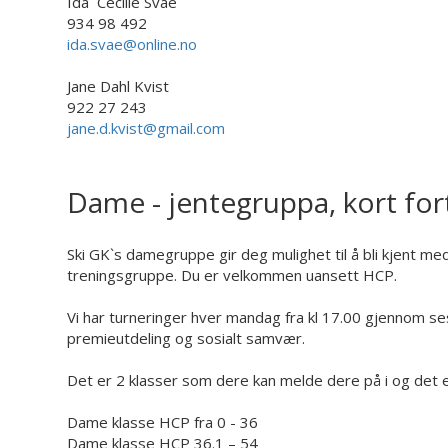
Ida Cecilie Svae
934 98 492
ida.svae@online.no
Jane Dahl Kvist
922 27 243
jane.d.kvist@gmail.com
Dame - jentegruppa, kort for
Ski GK`s damegruppe gir deg mulighet til å bli kjent med
treningsgruppe. Du er velkommen uansett HCP.
Vi har turneringer hver mandag fra kl 17.00 gjennom se
premieutdeling og sosialt samvær.
Det er 2 klasser som dere kan melde dere på i og det e
Dame klasse HCP fra 0 - 36
Dame klasse HCP 36.1 – 54