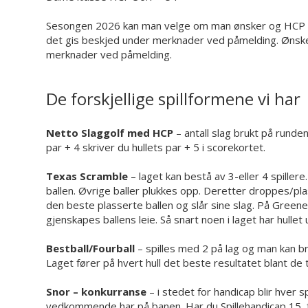
Sesongen 2026 kan man velge om man ønsker og HCP regu
det gis beskjed under merknader ved påmelding. Ønsk
merknader ved påmelding.
De forskjellige spillformene vi har
Netto Slaggolf med HCP
– antall slag brukt på runden 
par + 4 skriver du hullets par + 5 i scorekortet.
Texas Scramble
– laget kan bestå av 3-eller 4 spillere
ballen. Øvrige baller plukkes opp. Deretter droppes/plas
den beste plasserte ballen og slår sine slag. På Green
gjenskapes ballens leie. Så snart noen i laget har hullet 
Bestball/Fourball
– spilles med 2 på lag og man kan bru
Laget fører på hvert hull det beste resultatet blant de t
Snor – konkurranse
– i stedet for handicap blir hver 
vedkommende har på banen. Har du Spillehandicap 15, 