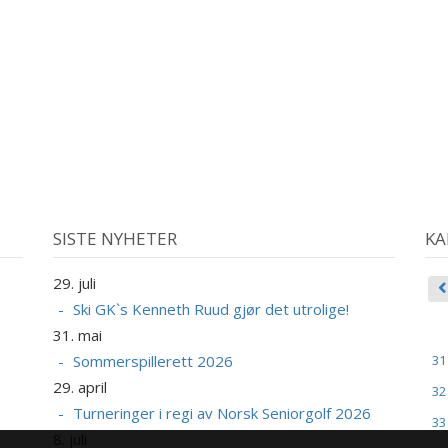
SISTE NYHETER
KA
29. juli
Ski GK`s Kenneth Ruud gjør det utrolige!
31. mai
Sommerspillerett 2026
31
29. april
32
Turneringer i regi av Norsk Seniorgolf 2026
33
8. juli