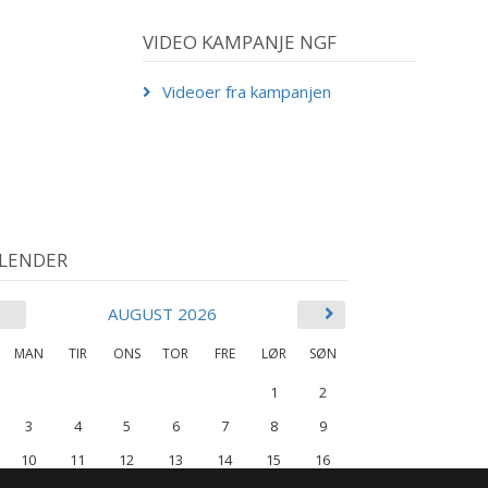
VIDEO KAMPANJE NGF
Videoer fra kampanjen
LENDER
AUGUST 2026
MAN
TIR
ONS
TOR
FRE
LØR
SØN
1
2
3
4
5
6
7
8
9
10
11
12
13
14
15
16