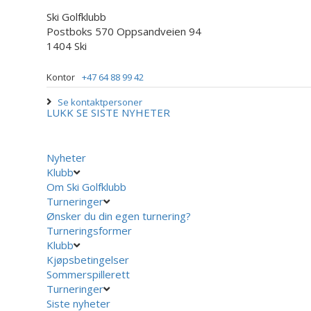
Ski Golfklubb
Postboks 570 Oppsandveien 94
1404 Ski
Kontor
+47 64 88 99 42
Se kontaktpersoner
LUKK
SE SISTE NYHETER
Nyheter
Klubb
Om Ski Golfklubb
Turneringer
Ønsker du din egen turnering?
Turneringsformer
Klubb
Kjøpsbetingelser
Sommerspillerett
Turneringer
Siste nyheter