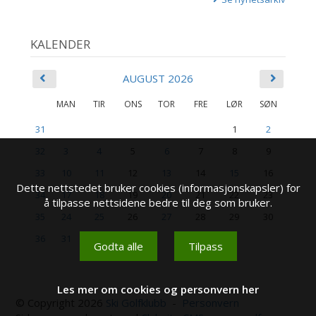
KALENDER
AUGUST 2026
MAN
TIR
ONS
TOR
FRE
LØR
SØN
31
1
2
32
3
4
5
6
7
8
9
33
10
11
12
13
14
15
16
Dette nettstedet bruker cookies (informasjonskapsler) for
34
17
18
19
20
21
22
23
å tilpasse nettsidene bedre til deg som bruker.
35
24
25
26
27
28
29
30
36
31
Godta alle
Tilpass
Les mer om cookies og personvern her
© Copyright 2026
Ski Golfklubb
-
Personvern