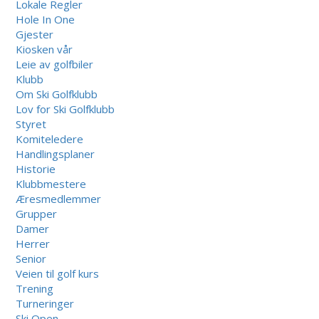
Lokale Regler
Hole In One
Gjester
Kiosken vår
Leie av golfbiler
Klubb
Om Ski Golfklubb
Lov for Ski Golfklubb
Styret
Komiteledere
Handlingsplaner
Historie
Klubbmestere
Æresmedlemmer
Grupper
Damer
Herrer
Senior
Veien til golf kurs
Trening
Turneringer
Ski Open