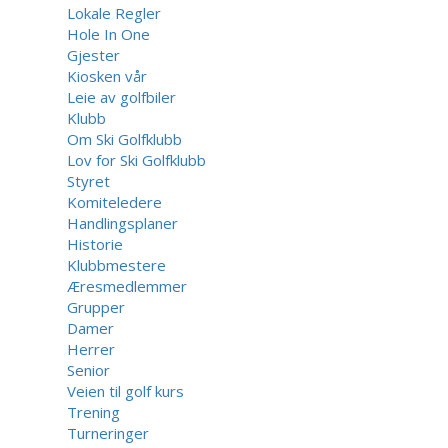
Lokale Regler
Hole In One
Gjester
Kiosken vår
Leie av golfbiler
Klubb
Om Ski Golfklubb
Lov for Ski Golfklubb
Styret
Komiteledere
Handlingsplaner
Historie
Klubbmestere
Æresmedlemmer
Grupper
Damer
Herrer
Senior
Veien til golf kurs
Trening
Turneringer