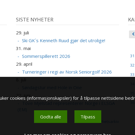
SISTE NYHETER
KA
29. juli
Ski GK`s Kenneth Ruud gjør det utrolige!
31. mai
Sommerspillerett 2026
31
29. april
32
Turneringer i regi av Norsk Seniorgolf 2026
33
8. juli
34
Søndagstur med Hole in One
35
22. juni
ker cookies (informasjonskapsler) for å tilpasse nettsidene bedr
36
Tove Mjelstad representerer Norge i ELSGA
(EM)
Godta alle
Tilpass
Se nyhetsarkiv