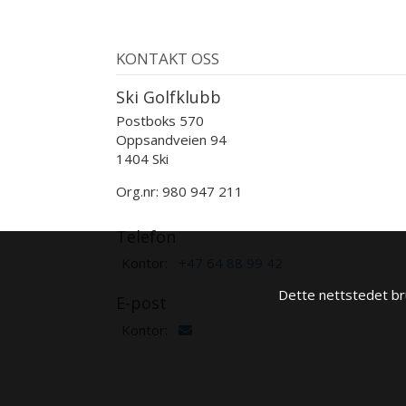
KONTAKT OSS
Ski Golfklubb
Postboks 570
Oppsandveien 94
1404 Ski
Org.nr: 980 947 211
Telefon
Kontor:
+47 64 88 99 42
Dette nettstedet bru
E-post
Kontor: