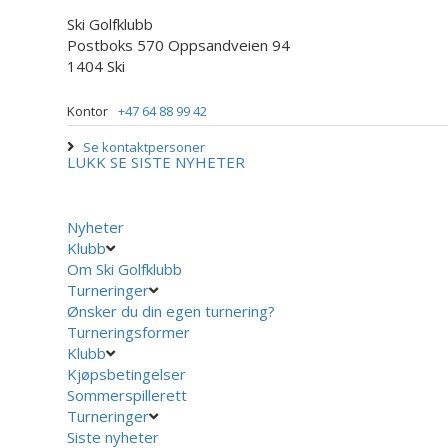
Ski Golfklubb
Postboks 570 Oppsandveien 94
1404 Ski
Kontor
+47 64 88 99 42
Se kontaktpersoner
LUKK
SE SISTE NYHETER
Nyheter
Klubb
Om Ski Golfklubb
Turneringer
Ønsker du din egen turnering?
Turneringsformer
Klubb
Kjøpsbetingelser
Sommerspillerett
Turneringer
Siste nyheter